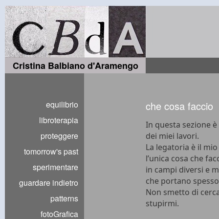
Cristina Balbiano d'Aramengo
equilibrio
che cosa faccio
libroterapia
In questa sezione è
proteggere
dei miei lavori.
La legatoria è il mi
tomorrow's past
l’unica cosa che fac
sperimentare
in campi diversi e m
che portano spesso a
guardare indietro
Non smetto di cerca
patterns
stupirmi.
fotoGrafica