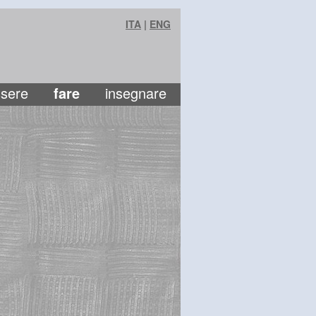
ITA
|
ENG
sere
fare
insegnare