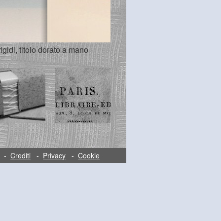
gidi, titolo dorato a mano
-
Crediti
-
Privacy
-
Cookie