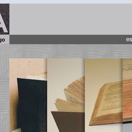
es
go