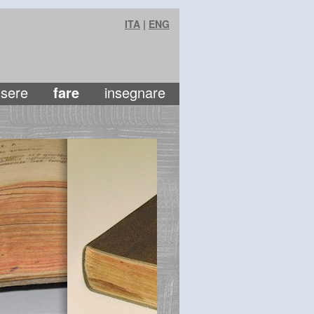
ITA
|
ENG
sere
fare
insegnare