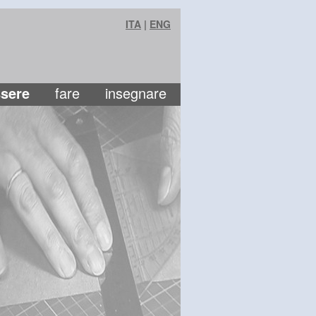
ITA
|
ENG
sere
fare
insegnare