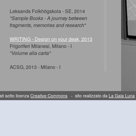
Leksands Folkhögskola - SE, 2014
"Sample Books - A journey between
fragments, memories and research"
WRITING - Design on your desk, 2013
Frigoriferi Milanesi, Milano - I
"Volume alla carta"
ACSG, 2013 - Milano - I
"Legature d'autore, il mestiere e l'arte"
Giornate tecniche Fontegrafica 2012
Palazzo Reale, Milano - I
ti sotto licenza
Creative Commons
- sito realizzato da
La Gaia Luna
"Legatoria, mestiere ed arte"
Stichting Handboekbinden,
Donateursdag 2012
Utrecht – NL