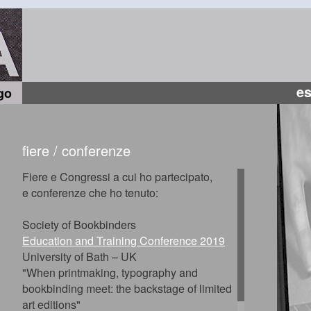
es
go
fiere / conferenze
Fiere e Congressi a cui ho partecipato,
e conferenze che ho tenuto:
Society of Bookbinders
Education and Training Conference 2019
University of Bath – UK
"When printmaking, typography and
bookbinding meet: the backstage of limited
art editions"